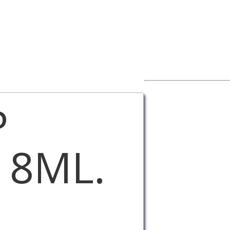
P
 8ML.