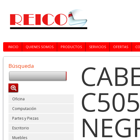
INICIO
QUIENES SOMOS
PRODUCTOS
SERVICIOS
OFERTAS
C
CABE
Búsqueda
C505
Oficina
Computación
NEG
Partes y Piezas
Escritorio
Muebles