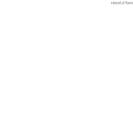
reicol.cl fu