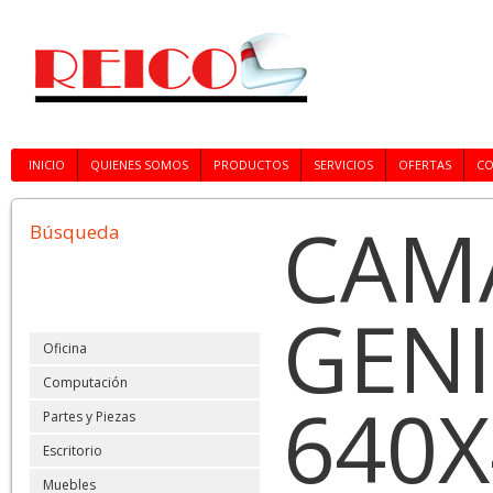
INICIO
QUIENES SOMOS
PRODUCTOS
SERVICIOS
OFERTAS
C
CAM
Búsqueda
GENI
Oficina
Computación
640X
Partes y Piezas
Escritorio
Muebles