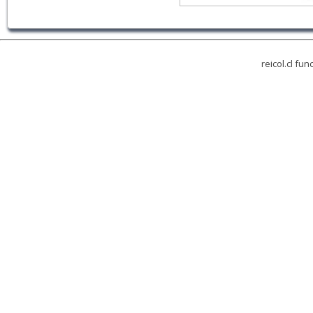
reicol.cl fu