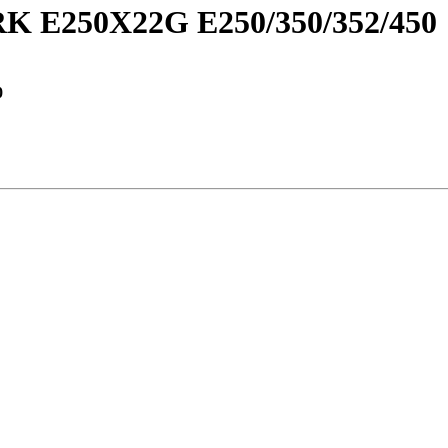
250X22G E250/350/352/450
0