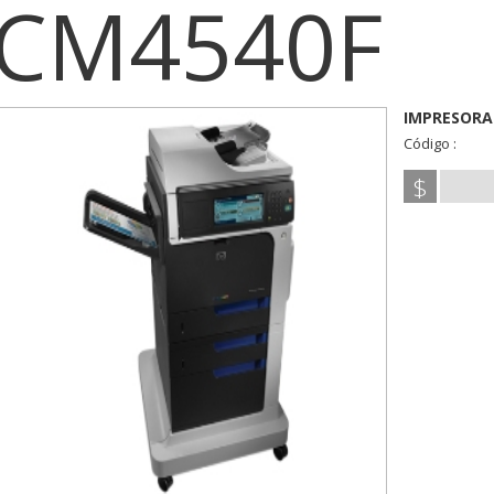
CM4540F
IMPRESORA
Código :
$