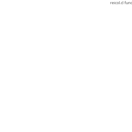
reicol.cl fu