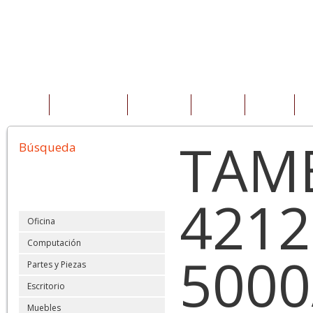
INICIO
QUIENES SOMOS
PRODUCTOS
SERVICIOS
OFERTAS
C
TAM
Búsqueda
421
Oficina
Computación
5000
Partes y Piezas
Escritorio
Muebles