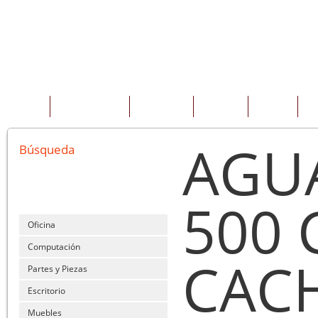
INICIO
QUIENES SOMOS
PRODUCTOS
SERVICIOS
OFERTAS
CO
AGU
Búsqueda
500 
Oficina
Computación
CAC
Partes y Piezas
Escritorio
Muebles