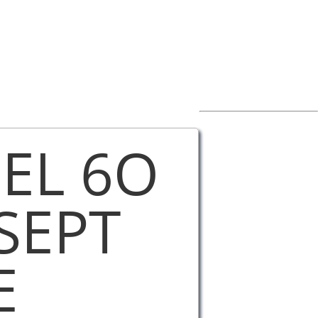
EL 6O
SEPT
E