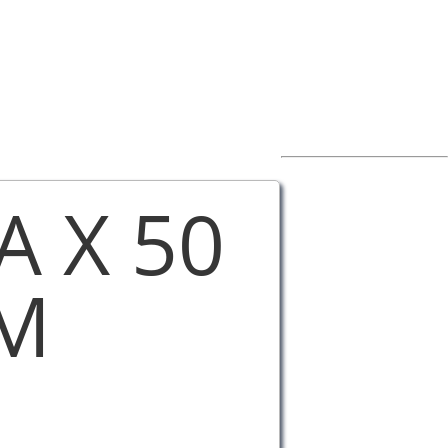
A X 50
MM