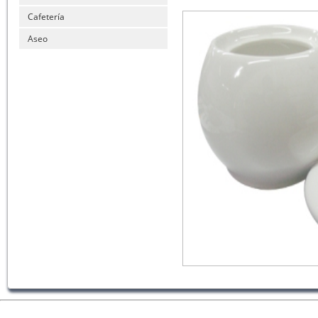
Cafetería
Aseo