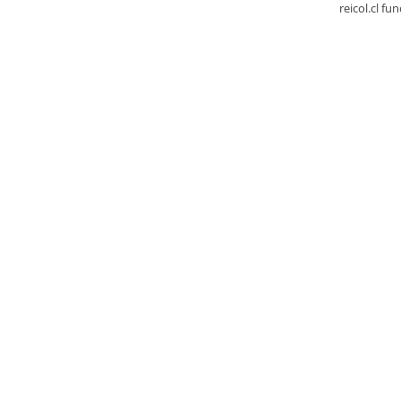
reicol.cl fu