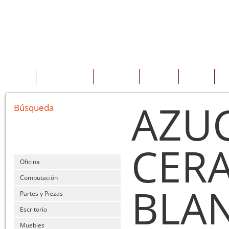
INICIO
QUIENES SOMOS
PRODUCTOS
SERVICIOS
OFERTAS
CO
AZU
Búsqueda
CER
Oficina
Computación
BLA
Partes y Piezas
Escritorio
Muebles