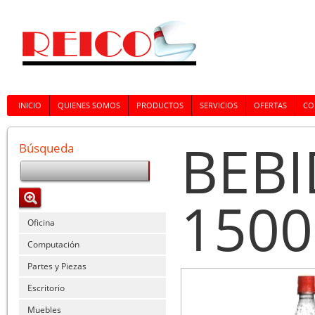
INICIO
QUIENES SOMOS
PRODUCTOS
SERVICIOS
OFERTAS
CO
BEBI
Búsqueda
1500
Oficina
Computación
Partes y Piezas
Escritorio
Muebles