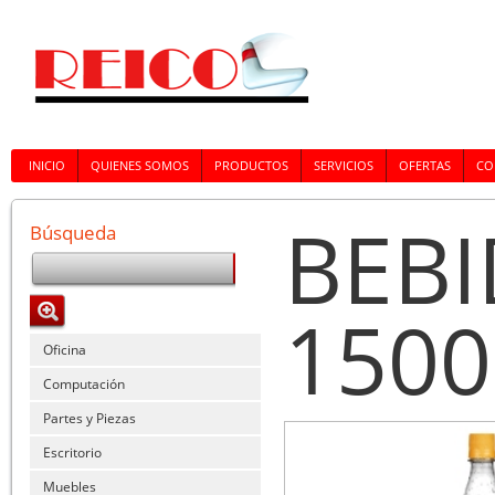
INICIO
QUIENES SOMOS
PRODUCTOS
SERVICIOS
OFERTAS
CO
BEBI
Búsqueda
1500
Oficina
Computación
Partes y Piezas
Escritorio
Muebles