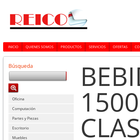
INICIO
QUIENES SOMOS
PRODUCTOS
SERVICIOS
OFERTAS
CO
BEBI
Búsqueda
1500
Oficina
Computación
CLAS
Partes y Piezas
Escritorio
Muebles