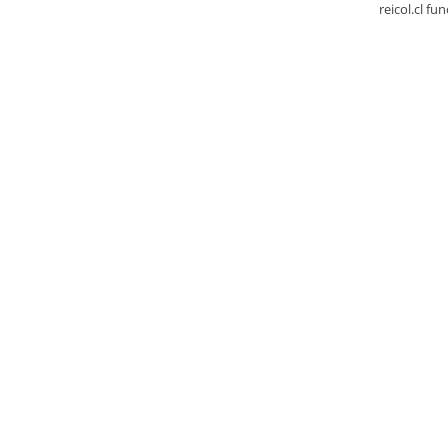
reicol.cl fu