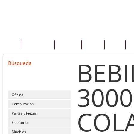
INICIO
QUIENES SOMOS
PRODUCTOS
SERVICIOS
OFERTAS
CO
BEBI
Búsqueda
3000
Oficina
Computación
COL
Partes y Piezas
Escritorio
Muebles