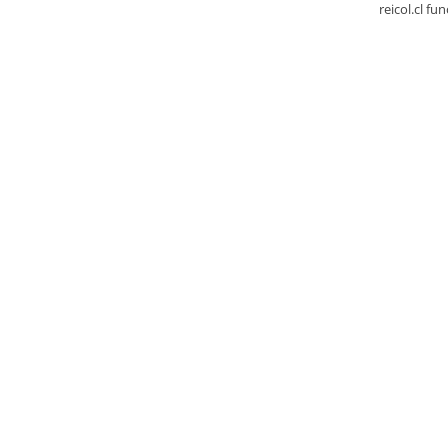
reicol.cl fu