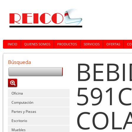
INICIO
QUIENES SOMOS
PRODUCTOS
SERVICIOS
OFERTAS
CO
BEBI
Búsqueda
591C
Oficina
Computación
COLA
Partes y Piezas
Escritorio
Muebles