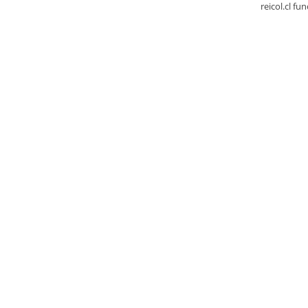
reicol.cl fu