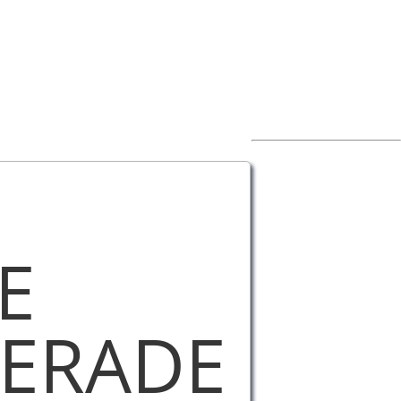
E
ERADE