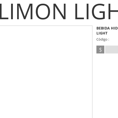
LIMON LIG
BEBIDA HI
LIGHT
Código :
$