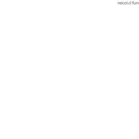
reicol.cl fu