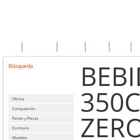
INICIO
QUIENES SOMOS
PRODUCTOS
SERVICIOS
OFERTAS
CO
BEBI
Búsqueda
350C
Oficina
Computación
ZER
Partes y Piezas
Escritorio
Muebles