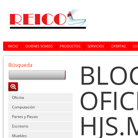
INICIO
QUIENES SOMOS
PRODUCTOS
SERVICIOS
OFERTAS
CO
BLO
Búsqueda
OFIC
Oficina
Computación
HJS.
Partes y Piezas
Escritorio
Muebles