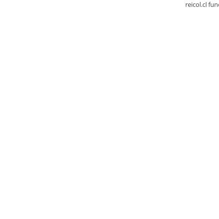
reicol.cl fu