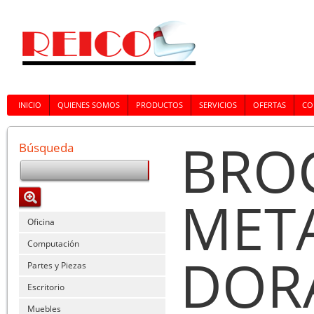
INICIO
QUIENES SOMOS
PRODUCTOS
SERVICIOS
OFERTAS
CO
BRO
Búsqueda
MET
Oficina
Computación
DOR
Partes y Piezas
Escritorio
Muebles