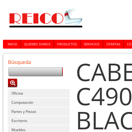
INICIO
QUIENES SOMOS
PRODUCTOS
SERVICIOS
OFERTAS
CO
CABE
Búsqueda
C490
Oficina
Computación
BLA
Partes y Piezas
Escritorio
Muebles