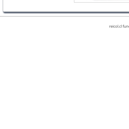
reicol.cl fu