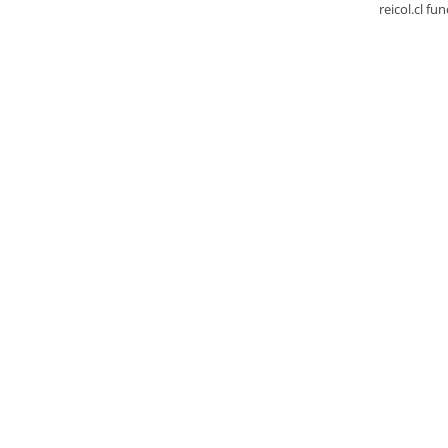
reicol.cl fu