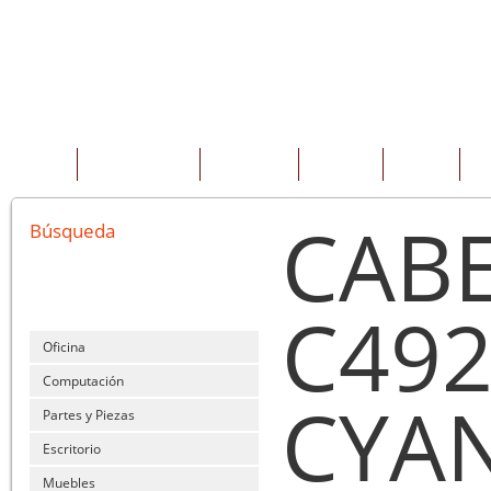
INICIO
QUIENES SOMOS
PRODUCTOS
SERVICIOS
OFERTAS
CO
CABE
Búsqueda
C492
Oficina
Computación
CYA
Partes y Piezas
Escritorio
Muebles