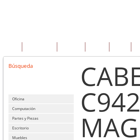
INICIO
QUIENES SOMOS
PRODUCTOS
SERVICIOS
OFERTAS
CO
CABE
Búsqueda
C942
Oficina
Computación
MAG
Partes y Piezas
Escritorio
Muebles