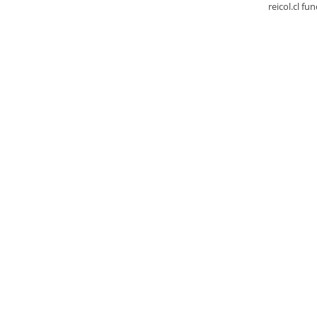
reicol.cl fu