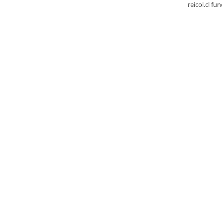
reicol.cl fu