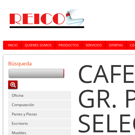
INICIO
QUIENES SOMOS
PRODUCTOS
SERVICIOS
OFERTAS
CO
CAFE
Búsqueda
GR. 
Oficina
Computación
SEL
Partes y Piezas
Escritorio
Muebles