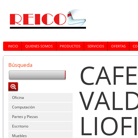
INICIO
QUIENES SOMOS
PRODUCTOS
SERVICIOS
OFERTAS
CO
CAFE
Búsqueda
VALD
Oficina
Computación
LIOF
Partes y Piezas
Escritorio
Muebles