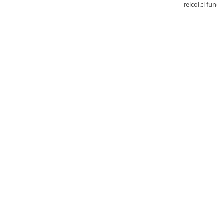
reicol.cl fu