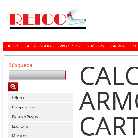
INICIO
QUIENES SOMOS
PRODUCTOS
SERVICIOS
OFERTAS
CO
CALC
Búsqueda
ARMO
Oficina
Computación
CART
Partes y Piezas
Escritorio
Muebles