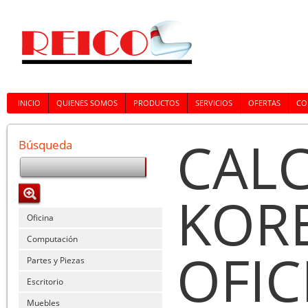
INICIO
QUIENES SOMOS
PRODUCTOS
SERVICIOS
OFERTAS
CO
CALC
Búsqueda
KORE
Oficina
Computación
OFIC
Partes y Piezas
Escritorio
Muebles