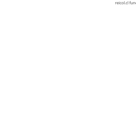
reicol.cl fu