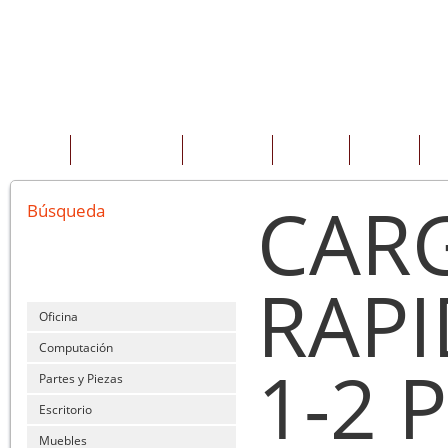
INICIO
QUIENES SOMOS
PRODUCTOS
SERVICIOS
OFERTAS
CO
CAR
Búsqueda
RAPI
Oficina
Computación
1-2 
Partes y Piezas
Escritorio
Muebles