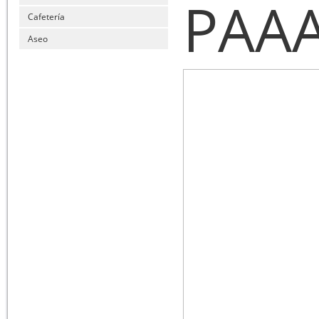
PAA
Cafetería
Aseo