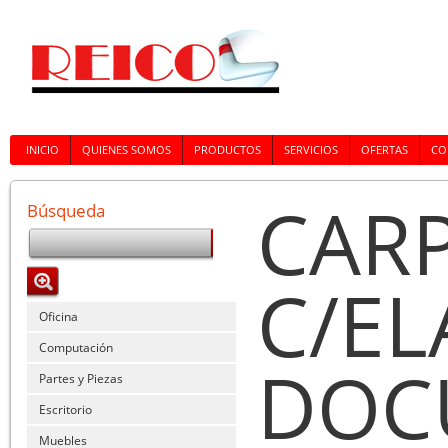
INICIO
QUIENES SOMOS
PRODUCTOS
SERVICIOS
OFERTAS
CO
CARP
Búsqueda
C/EL
Oficina
Computación
DOC
Partes y Piezas
Escritorio
Muebles