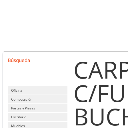
INICIO
QUIENES SOMOS
PRODUCTOS
SERVICIOS
OFERTAS
CO
CAR
Búsqueda
C/F
Oficina
Computación
BUCH
Partes y Piezas
Escritorio
Muebles