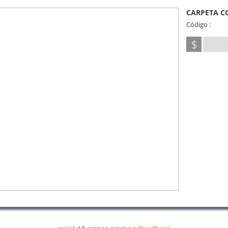
CARPETA C
Código :
$