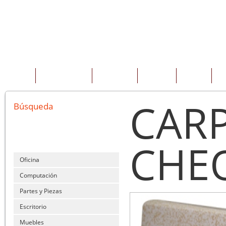
INICIO
QUIENES SOMOS
PRODUCTOS
SERVICIOS
OFERTAS
CO
CARP
Búsqueda
CHE
Oficina
Computación
Partes y Piezas
Escritorio
Muebles