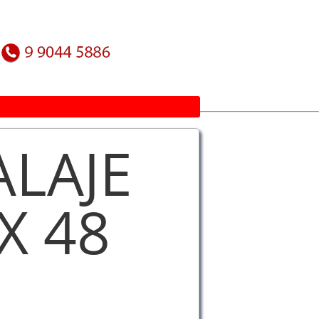
ALAJE
X 48