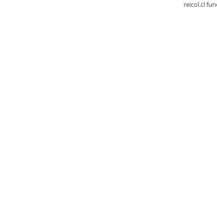
reicol.cl fu