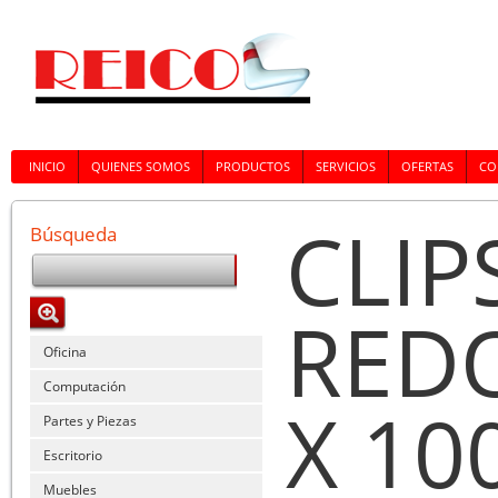
INICIO
QUIENES SOMOS
PRODUCTOS
SERVICIOS
OFERTAS
CO
CLIP
Búsqueda
RED
Oficina
Computación
X 10
Partes y Piezas
Escritorio
Muebles