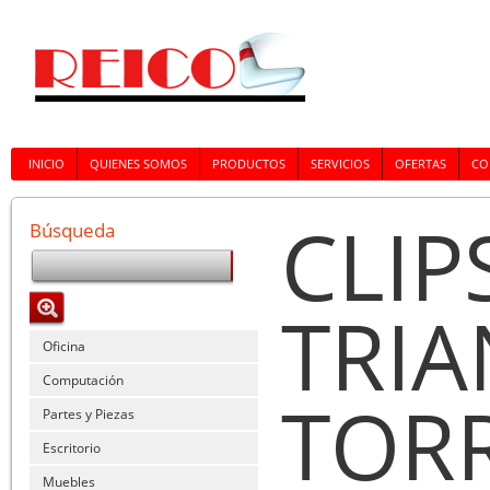
INICIO
QUIENES SOMOS
PRODUCTOS
SERVICIOS
OFERTAS
CO
CLIP
Búsqueda
TRI
Oficina
Computación
TORR
Partes y Piezas
Escritorio
Muebles