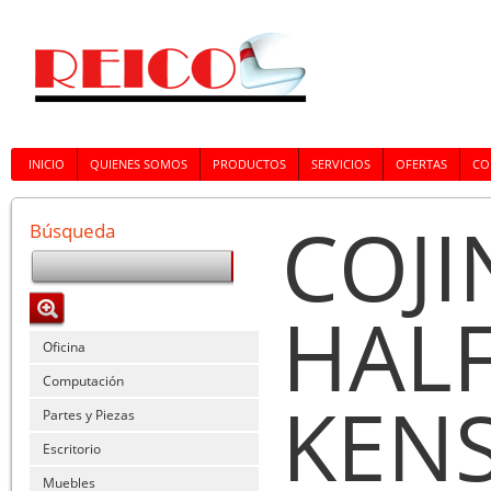
INICIO
QUIENES SOMOS
PRODUCTOS
SERVICIOS
OFERTAS
CO
COJ
Búsqueda
HALF
Oficina
Computación
KEN
Partes y Piezas
Escritorio
Muebles