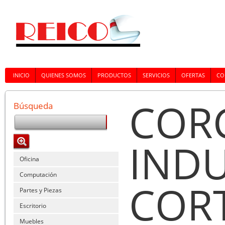
INICIO
QUIENES SOMOS
PRODUCTOS
SERVICIOS
OFERTAS
CO
COR
Búsqueda
INDU
Oficina
Computación
CORT
Partes y Piezas
Escritorio
Muebles