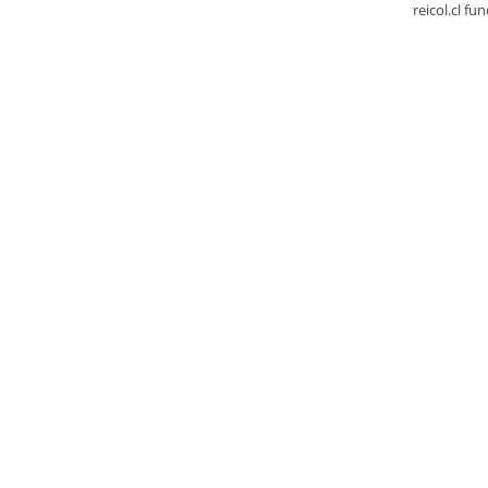
reicol.cl fu