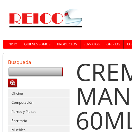
INICIO
QUIENES SOMOS
PRODUCTOS
SERVICIOS
OFERTAS
CO
CRE
Búsqueda
MAN
Oficina
Computación
60M
Partes y Piezas
Escritorio
Muebles