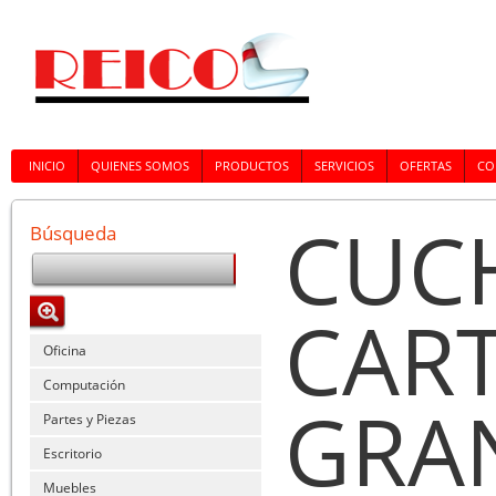
INICIO
QUIENES SOMOS
PRODUCTOS
SERVICIOS
OFERTAS
CO
CUC
Búsqueda
CAR
Oficina
Computación
GRAN
Partes y Piezas
Escritorio
Muebles