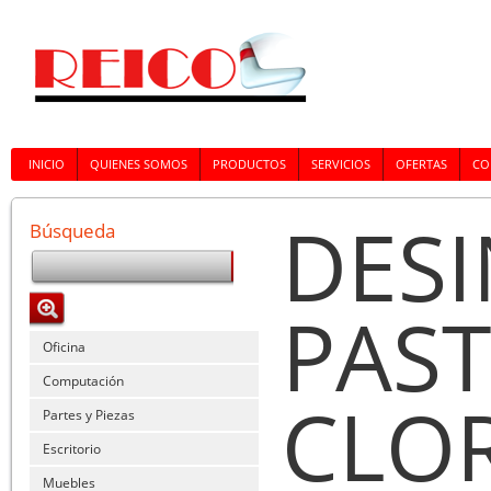
INICIO
QUIENES SOMOS
PRODUCTOS
SERVICIOS
OFERTAS
CO
DESI
Búsqueda
PAST
Oficina
Computación
CLO
Partes y Piezas
Escritorio
Muebles