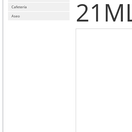
21M
Cafetería
Aseo