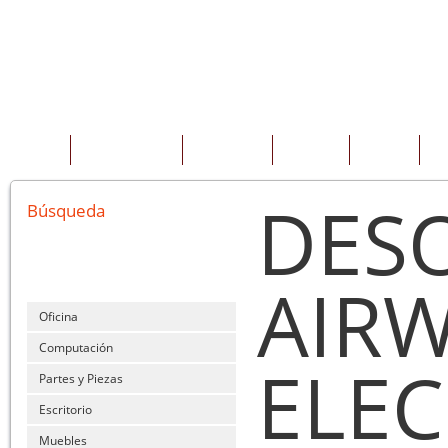
INICIO
QUIENES SOMOS
PRODUCTOS
SERVICIOS
OFERTAS
CO
DES
Búsqueda
AIRW
Oficina
Computación
ELEC
Partes y Piezas
Escritorio
Muebles