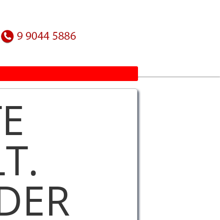
E
T.
DER