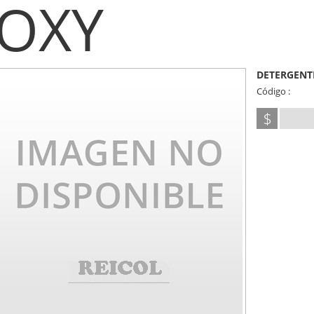
OXY
DETERGENTE
Código :
$