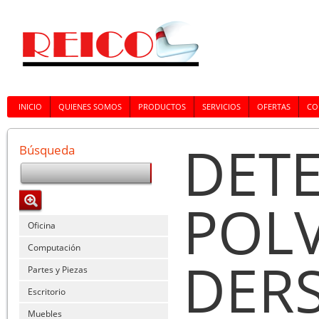
INICIO
QUIENES SOMOS
PRODUCTOS
SERVICIOS
OFERTAS
CO
DET
Búsqueda
POLV
Oficina
Computación
DER
Partes y Piezas
Escritorio
Muebles