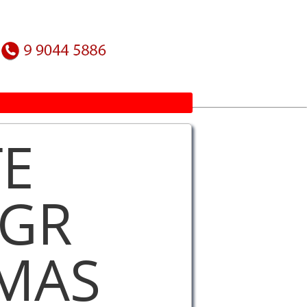
E
 GR
MAS