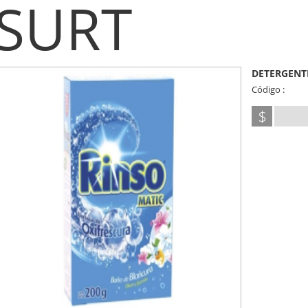
SURT
DETERGENT
Código :
$