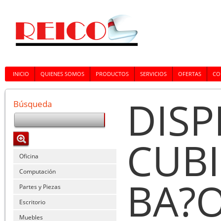
INICIO
QUIENES SOMOS
PRODUCTOS
SERVICIOS
OFERTAS
CO
DIS
Búsqueda
CUBI
Oficina
Computación
BA?O
Partes y Piezas
Escritorio
Muebles