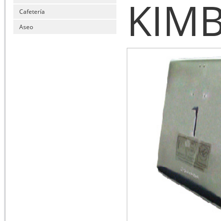
KIM
Cafetería
Aseo