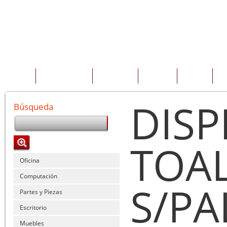
INICIO
QUIENES SOMOS
PRODUCTOS
SERVICIOS
OFERTAS
CO
DIS
Búsqueda
TOA
Oficina
Computación
S/P
Partes y Piezas
Escritorio
Muebles