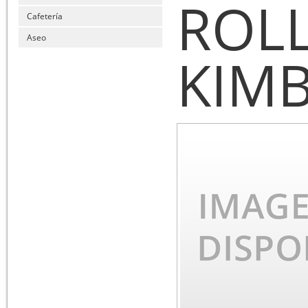
ROLL
Cafetería
Aseo
KIM