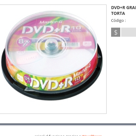
DVD+R GRAB
TORTA
Código :
$