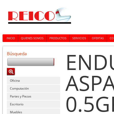
INICIO
QUIENES SOMOS
PRODUCTOS
SERVICIOS
OFERTAS
CO
END
Búsqueda
ASP
Oficina
Computación
0.5G
Partes y Piezas
Escritorio
Muebles