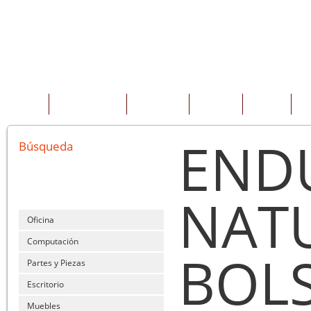
INICIO
QUIENES SOMOS
PRODUCTOS
SERVICIOS
OFERTAS
CO
END
Búsqueda
NATU
Oficina
Computación
BOLS
Partes y Piezas
Escritorio
Muebles