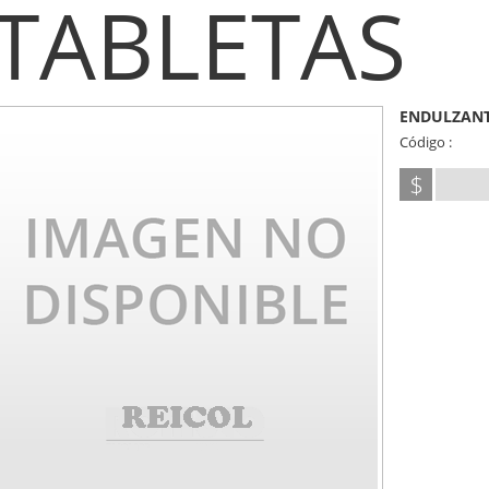
TABLETAS
ENDULZANT
Código :
$