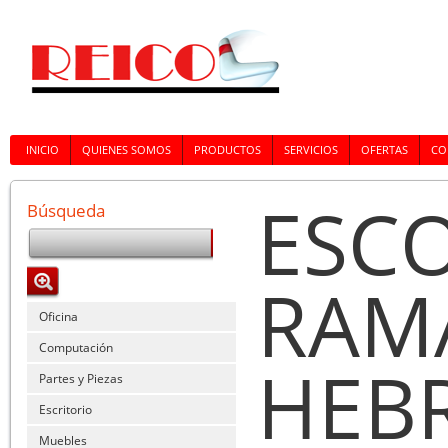
INICIO
QUIENES SOMOS
PRODUCTOS
SERVICIOS
OFERTAS
CO
ESC
Búsqueda
RAMA
Oficina
Computación
HEB
Partes y Piezas
Escritorio
Muebles