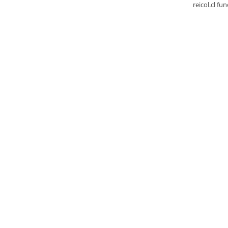
reicol.cl fu