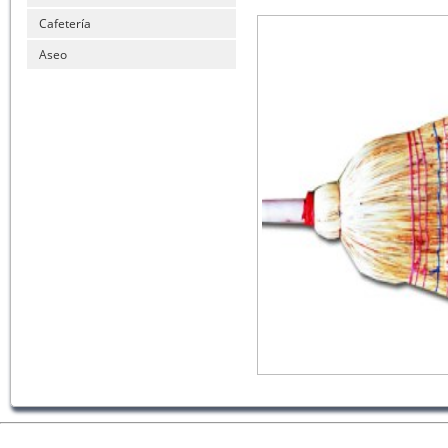
Cafetería
Aseo